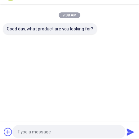
Nos Catégories
9:08 AM
Good day, what product are you looking for?
Machine à enrouler à
Machine à décaper le
Machines de
l'épingle
vernis
pressage à sta
Aperçu
Au sujet de
Contactez-
Desktop
nous
nous
Site
Plan du site
Politique de confidentialité
Qualité
Machine à enrouler à l'épingle
Usine De Chine.Copyright ©
2026 Suzhou Champyound Intelligent Technology Co., Ltd.. All
Rights Reserved.