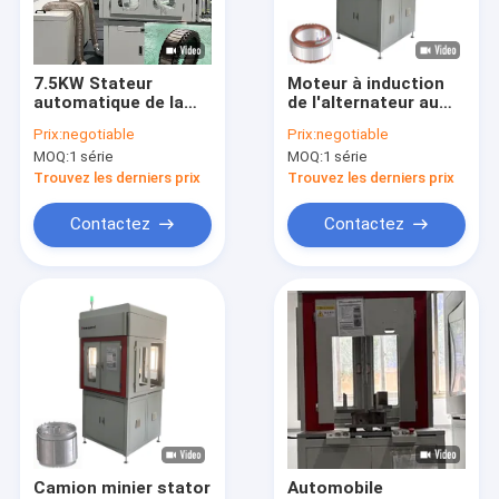
A propos de nous
Visite d'usine
7.5KW Stateur
Moteur à induction
automatique de la
de l'alternateur au
Contrôle de la qualité
machine de
stator 8 couches de
Prix:
negotiable
Prix:
negotiable
remontage moteur
fil plat
MOQ:
1 série
MOQ:
1 série
pour le décapage de
Contact
la peinture de
Trouvez les derniers prix
Trouvez les derniers prix
matière première
nouvelles
Contactez
Contactez
Demande de soumission
Machine à enrouler à l'épingle
Machine à décaper le vernis
Machines de pressage à stator
Camion minier stator
Automobile