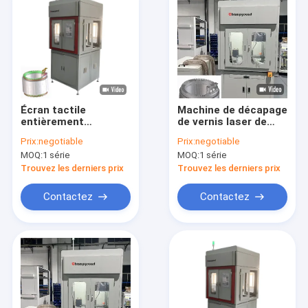
Écran tactile
Machine de décapage
entièrement
de vernis laser de
automatisé
stator à fil plat 370
Prix:
negotiable
Prix:
negotiable
d'assemblage de
mm OEM
MOQ:
1 série
MOQ:
1 série
l'équipement de
remontage du stator
Trouvez les derniers prix
Trouvez les derniers prix
à aiguille
Contactez
Contactez
Aperçu
Produits
Vidéos