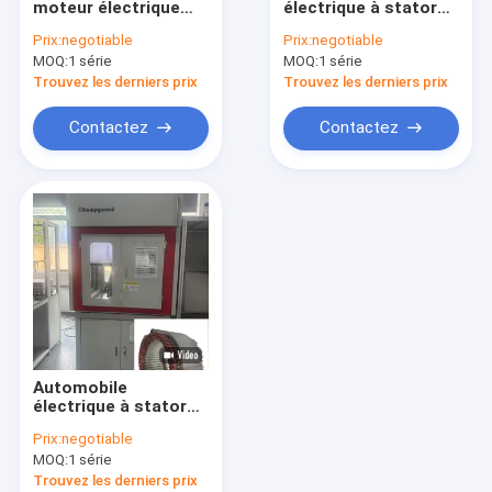
moteur électrique
électrique à stator
Machine de dilatation du stator
automatique
moteur machine à
Prix:
negotiable
Prix:
negotiable
machine de
remontage
MOQ:
Machines de torsion de stator
1 série
MOQ:
1 série
remontage écran
équipement
tactile personnalisé
automatique
Trouvez les derniers prix
Trouvez les derniers prix
Machine de découpe à stator
Contactez
Contactez
Machine de soudage au laser à stator
Machine d'insertion de stator
Machine d'essai de revêtement de stator
Ligne de production de stators automatisés
Automobile
électrique à stator
moteur machine à
Prix:
negotiable
remontage
MOQ:
1 série
équipement
automatique
Trouvez les derniers prix