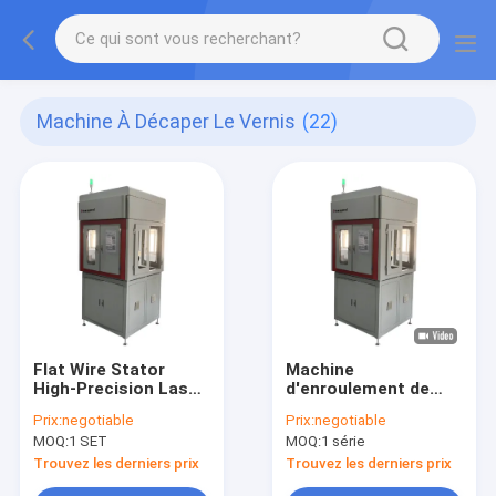
Machine À Décaper Le Vernis
(22)
Flat Wire Stator
Machine
High-Precision Laser
d'enroulement de
Varnish Stripping
stator à fil plat
Prix:
negotiable
Prix:
negotiable
Machine
entièrement
MOQ:
1 SET
MOQ:
1 série
automatique et
décapage de peinture
Trouvez les derniers prix
Trouvez les derniers prix
au laser