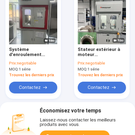
Système
Stateur extérieur à
d'enroulement
moteur
d'aiguille de bobine
monophasique
Prix:
negotiable
Prix:
negotiable
de stator de qualité
machine de
MOQ:
1 série
MOQ:
1 série
automobile pour les
remontage à aiguille
applications
Trouvez les derniers prix
Trouvez les derniers prix
aérospatiales
Contactez
Contactez
Économisez votre temps
Laissez-nous contacter les meilleurs
produits avec vous.