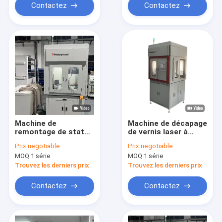
Contactez
Contactez
Machine de
Machine de décapage
remontage de stator
de vernis laser à
à armature à grande
aiguille de stator à fil
Prix:
negotiable
Prix:
negotiable
vitesse avec
plat pour
MOQ:
1 série
MOQ:
1 série
décapage de peinture
l'aérospatiale
au laser
automobile
Trouvez les derniers prix
Trouvez les derniers prix
Contactez
Contactez