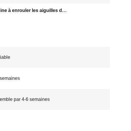
Machine à enrouler les aiguilles de stator
iable
 semaines
emble par 4-6 semaines