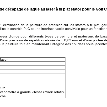
e décapage de laque au laser à fil plat stator
pour le Golf C
limination de la peinture de précision sur les stators à fil plat, gar
se le contrôle PLC et une interface tactile conviviale pour un fonctio
ongueur d'onde pour différents types de peinture et matériaux de ba
'une précision de répétition élevée de ± 0,03 mm et d'une portée de
 la peinture tout en maintenant l'intégrité des couches sous-jacente
laser
ture
vanomètre à grande vitesse (miroir rotatif)
uche