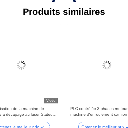
Produits similaires
Vidéo
isation de la machine de
PLC contrôlée 3 phases moteur
e à décapage au laser Stateur à
machine d'enroulement camion 
ues
stator
tenez le meilleur prix
Obtenez le meilleur prix