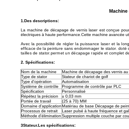
Machine d
1.
Des descriptions:
La machine de décapage de vernis laser est conçue pour l'é
électriques à haute performance.Cette machine avancée utili
Avec la possibilité de régler la puissance laser et la l
efficace de la peinture sans endommager le stator. doté d
tailles de stator.permet un décapage rapide et complet de
2. Spécifications:
Nom de la machine
Machine de décapage des vernis au 
Type de stator
Stateur de chariot de golf
Type d'opération
Automatisation
Système de contrôle
Programme de contrôle par PLC
Spécification
Personnalisé
Répétez la précision
± 0,03 mm
Portée de travail
(25 à 70) MM
Domaine d'application
Matériau de base Décapage de pein
Processus de retrait
Laser pulsé à haute fréquence et gal
Méthode d'élimination
Suppression multiple couche par co
3Stateur.
Les spécifications: