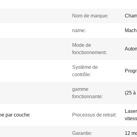
Nom de marque:
Cham
name:
Machi
Mode de
Autom
fonctionnement:
Système de
Prog
contrôle:
gamme
(25 à
fonctionnante:
Laser
he par couche
Processus de retrait:
vitess
Garantie:
12 mo