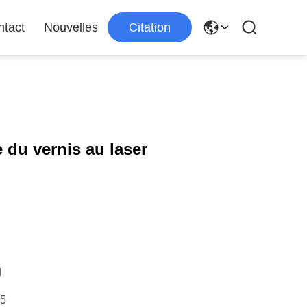
ntact
Nouvelles
Citation
du vernis au laser
d
15