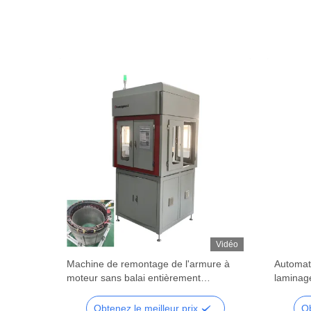
Vidéo
Vidéo
e de
Machine de remontage de l'armure à
Automat
omobile
moteur sans balai entièrement
laminag
les
automatique à courant alternatif 380V
trois ro
Obtenez le meilleur prix
Ob