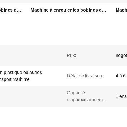
Machine à enrouler les bobines du rotor du Golf Cart
Machine à enrouler les bobines du rotor à aiguille
Prix:
negot
n plastique ou autres
Délai de livraison:
4 à 6
nsport maritime
Capacité
1 ens
d'approvisionnement: