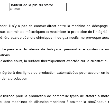
t
Hauteur de la pile du stator
78 mm
aser, il n'y a pas de contact direct entre la machine de décapage d
 contraintes mécaniques,et maximiser la protection de l'intégrité st
 génère pas de déchets chimiques ni de gaz nocifs, ne provoque auc
a fréquence et la vitesse de balayage, peuvent être ajustés de m
ations.
d'action court, la surface thermiquement affectée sur le substrat du 
ntégrée à des lignes de production automatisées pour assurer un fo
é de la production.
 utilisée pour la production de nombreux types de stators à mot
, des machines de dilatation,machines à tourner la têteChaque m