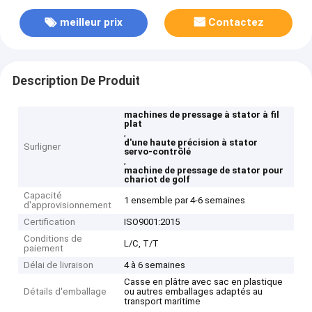
meilleur prix
Contactez
Description De Produit
machines de pressage à stator à fil
plat
,
d'une haute précision à stator
Surligner
servo-contrôlé
,
machine de pressage de stator pour
chariot de golf
Capacité
1 ensemble par 4-6 semaines
d'approvisionnement
Certification
ISO9001:2015
Conditions de
L/C, T/T
paiement
Délai de livraison
4 à 6 semaines
Casse en plâtre avec sac en plastique
Détails d'emballage
ou autres emballages adaptés au
transport maritime