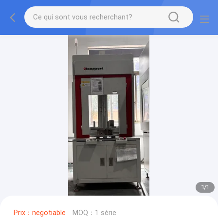
1
/
1
Prix：negotiable
MOQ：1 série