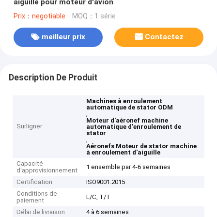
aiguille pour moteur d'avion
Prix：negotiable
MOQ：1 série
meilleur prix
Contactez
Description De Produit
Machines à enroulement
automatique de stator ODM
,
Moteur d'aéronef machine
Surligner
automatique d'enroulement de
stator
,
Aéronefs Moteur de stator machine
à enroulement d'aiguille
Capacité
1 ensemble par 4-6 semaines
d'approvisionnement
Certification
ISO9001:2015
Conditions de
L/C, T/T
paiement
Délai de livraison
4 à 6 semaines