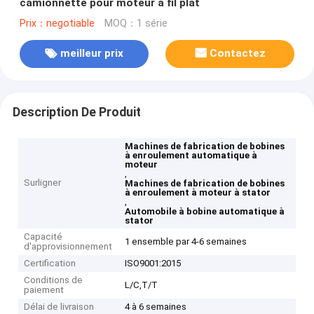
camionnette pour moteur à fil plat
Prix：negotiable
MOQ：1 série
meilleur prix
Contactez
Description De Produit
Machines de fabrication de bobines
à enroulement automatique à
moteur
,
Surligner
Machines de fabrication de bobines
à enroulement à moteur à stator
,
Automobile à bobine automatique à
stator
Capacité
1 ensemble par 4-6 semaines
d'approvisionnement
Certification
ISO9001:2015
Conditions de
L/C,T/T
paiement
Délai de livraison
4 à 6 semaines