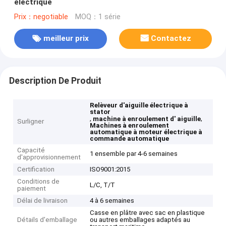
électrique
Prix：negotiable
MOQ：1 série
meilleur prix
Contactez
Description De Produit
Relèveur d'aiguille électrique à
stator
,
,
machine à enroulement d' aiguille
Surligner
Machines à enroulement
automatique à moteur électrique à
commande automatique
Capacité
1 ensemble par 4-6 semaines
d'approvisionnement
Certification
ISO9001:2015
Conditions de
L/C, T/T
paiement
Délai de livraison
4 à 6 semaines
Casse en plâtre avec sac en plastique
Détails d'emballage
ou autres emballages adaptés au