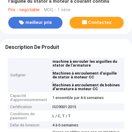
l'aiguille du stator à moteur à courant continu
Prix：negotiable
MOQ：1 série
meilleur prix
Contactez
Description De Produit
machine à enrouler les aiguilles du
stator de l'armature
,
Machines à enroulement d'aiguille
Surligner
de stator à moteur CC
,
Machines à enroulement de bobines
d'armature à moteur CC
Capacité
1 ensemble par 4-6 semaines
d'approvisionnement
Certification
ISO9001:2015
Conditions de
L / C, T / T
paiement
Délai de livraison
4 à 6 semaines