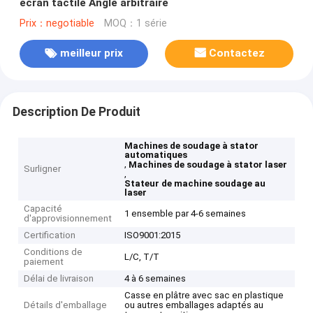
écran tactile Angle arbitraire
Prix：negotiable
MOQ：1 série
meilleur prix
Contactez
Description De Produit
Machines de soudage à stator
automatiques
,
Machines de soudage à stator laser
Surligner
,
Stateur de machine soudage au
laser
Capacité
1 ensemble par 4-6 semaines
d'approvisionnement
Certification
ISO9001:2015
Conditions de
L/C, T/T
paiement
Délai de livraison
4 à 6 semaines
Casse en plâtre avec sac en plastique
Détails d'emballage
ou autres emballages adaptés au