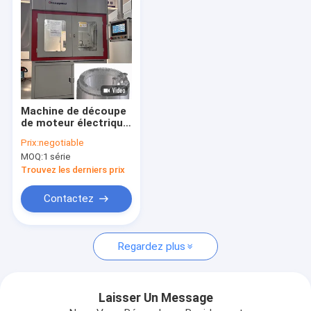
Machine de découpe
de moteur électrique
entièrement
Prix:
negotiable
automatique
MOQ:
1 série
Trouvez les derniers prix
Contactez
Aperçu
Regardez plus
Produits
Vidéos
Laisser Un Message