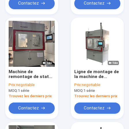
Contactez
Contactez
Machine de
Ligne de montage de
remontage de stator
la machine de
à haute précision
laminage à bobine de
Prix:
negotiable
Prix:
negotiable
stator à découpe
MOQ:
1 série
MOQ:
1 série
plate à commande
servo
Trouvez les derniers prix
Trouvez les derniers prix
Contactez
Contactez