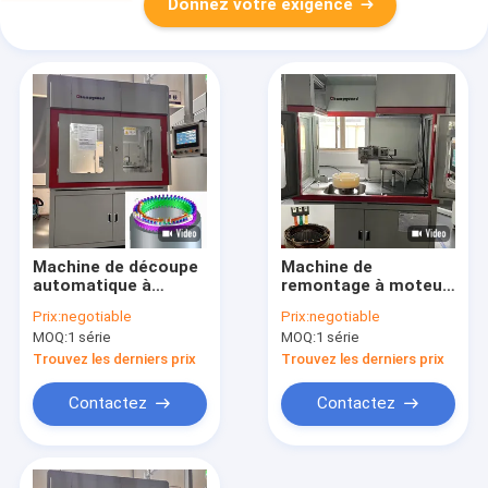
Donnez votre exigence
Machine de découpe
Machine de
automatique à
remontage à moteur
moteur de 140 mm
électrique
Prix:
negotiable
Prix:
negotiable
pour chariot de golf
personnalisée à
MOQ:
1 série
MOQ:
1 série
stator unique
Machine de découpe
Trouvez les derniers prix
Trouvez les derniers prix
automatique
Contactez
Contactez