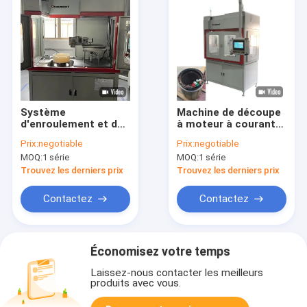
Système
Machine de découpe
d'enroulement et de
à moteur à courant
coupe plate par
alternatif à induction
Prix:
negotiable
Prix:
negotiable
servo de précision
à stator de 370 mm
MOQ:
1 série
MOQ:
1 série
pour la ligne
d'assemblage de
Trouvez les derniers prix
Trouvez les derniers prix
bobine de stator
Contactez
Contactez
Économisez votre temps
Laissez-nous contacter les meilleurs
produits avec vous.