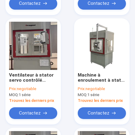
Contactez
Contactez
Ventilateur à stator
Machine à
servo contrôlé
enroulement à stator
Moteur bobine
servo contrôlée
Prix:
negotiable
Prix:
negotiable
machine de
MOQ:
1 série
MOQ:
1 série
remontage de haute
précision de torsion
Trouvez les derniers prix
Trouvez les derniers prix
Contactez
Contactez