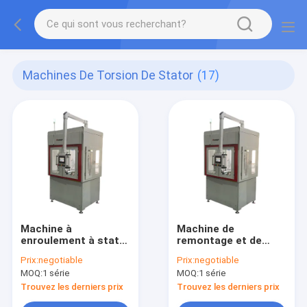
Machines De Torsion De Stator
(17)
Machine à
Machine de
enroulement à stator
remontage et de
servo contrôlée
torsion à stator à fil
Prix:
negotiable
Prix:
negotiable
plat avec capacité de
MOQ:
1 série
MOQ:
1 série
roulement libre
automatique
Trouvez les derniers prix
Trouvez les derniers prix