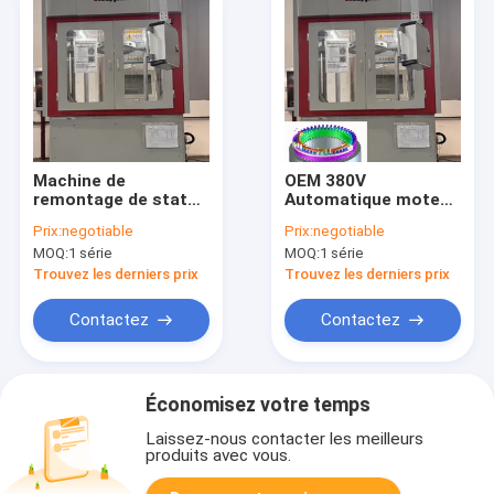
Machine de
OEM 380V
remontage de stator
Automatique moteur
à fil plat équipement
à induction machine
Prix:
negotiable
Prix:
negotiable
de torsion de moteur
de remontage pour le
MOQ:
1 série
MOQ:
1 série
électrique à roues
stator de Golf Cart
libres
Trouvez les derniers prix
Trouvez les derniers prix
Contactez
Contactez
Économisez votre temps
Laissez-nous contacter les meilleurs
produits avec vous.