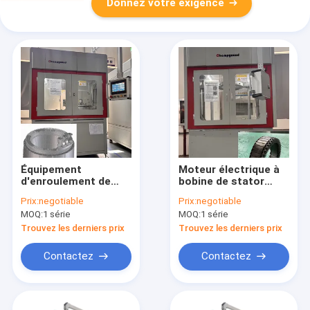
Donnez votre exigence
Équipement
Moteur électrique à
d'enroulement de
bobine de stator
stator à torsion
d'aéronef
Prix:
negotiable
Prix:
negotiable
multicouche
MOQ:
1 série
MOQ:
1 série
Rewinding Machine
Trouvez les derniers prix
Trouvez les derniers prix
Contactez
Contactez