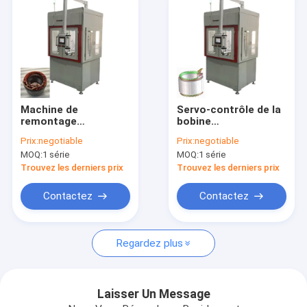
Machine de
Servo-contrôle de la
remontage
bobine
automatique à
d'enroulement de
Prix:
negotiable
Prix:
negotiable
moteur de torsion
l'armure du moteur
MOQ:
1 série
MOQ:
1 série
Remueur d'aiguille
électrique à un seul
pour stator à trois
stade
Trouvez les derniers prix
Trouvez les derniers prix
roues
Contactez
Contactez
Aperçu
Regardez plus
Produits
Vidéos
Laisser Un Message