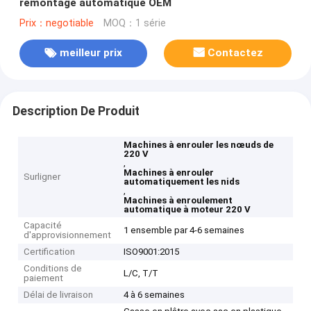
remontage automatique OEM
Prix：negotiable
MOQ：1 série
meilleur prix
Contactez
Description De Produit
Machines à enrouler les nœuds de
220 V
,
Machines à enrouler
Surligner
automatiquement les nids
,
Machines à enroulement
automatique à moteur 220 V
Capacité
1 ensemble par 4-6 semaines
d'approvisionnement
Certification
ISO9001:2015
Conditions de
L/C, T/T
paiement
Délai de livraison
4 à 6 semaines