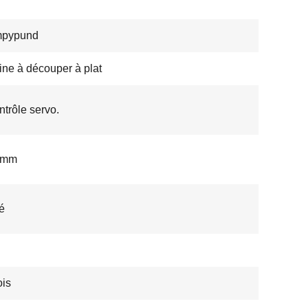
pypund
ne à découper à plat
ntrôle servo.
2 mm
é
is