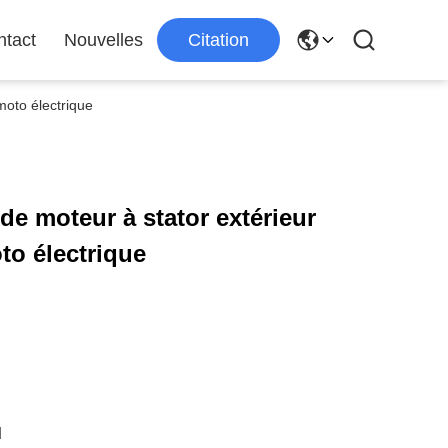
ntact
Nouvelles
Citation
oto électrique
e moteur à stator extérieur
o électrique
d