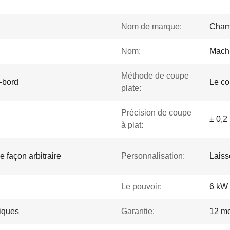
Nom de marque:
Cham
Nom:
Machi
Méthode de coupe
s-bord
Le co
plate:
Précision de coupe
± 0,
à plat:
e façon arbitraire
Personnalisation:
Laiss
Le pouvoir:
6 kW
niques
Garantie:
12 mo