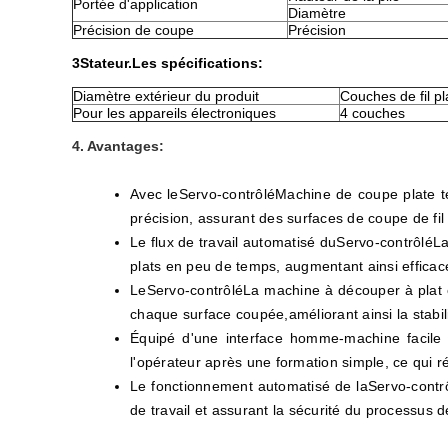
Portée d'application
Diamètre
Précision de coupe
Précision
3Stateur.
Les spécifications:
Diamètre extérieur du produit
Couches de fil pl
Pour les appareils électroniques
4 couches
4. Avantages:
Avec le
Servo-contrôlé
Machine de coupe plate t
précision, assurant des surfaces de coupe de fil
Le flux de travail automatisé du
Servo-contrôlé
La
plats en peu de temps, augmentant ainsi efficace
Le
Servo-contrôlé
La machine à découper à plat é
chaque surface coupée,améliorant ainsi la stabili
Équipé d'une interface homme-machine facile à
l'opérateur après une formation simple, ce qui rédu
Le fonctionnement automatisé de la
Servo-contr
de travail et assurant la sécurité du processus d