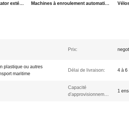
Moteur de remontage à stator extérieur automatique
Machines à enroulement automatiques à moteur électrique
Vélos
Prix:
negot
n plastique ou autres
Délai de livraison:
4 à 6
nsport maritime
Capacité
1 ens
d'approvisionnement: