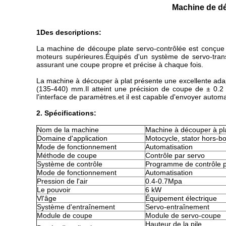
Machine de déc
1Des descriptions:
La machine de découpe plate servo-contrôlée est conçue p
moteurs supérieures.Équipés d'un système de servo-tran
assurant une coupe propre et précise à chaque fois.
La machine à découper à plat présente une excellente adapt
(135-440) mm.Il atteint une précision de coupe de ± 0
l'interface de paramètres.et il est capable d'envoyer autom
2. Spécifications:
Nom de la machine
Machine à découper à pl
Domaine d'application
Motocycle, stator hors-b
Mode de fonctionnement
Automatisation
Méthode de coupe
Contrôle par servo
Système de contrôle
Programme de contrôle 
Mode de fonctionnement
Automatisation
Pression de l'air
0.4-0.7Mpa
Le pouvoir
6 kW
V
l'âge
Équipement électrique
Système d'entraînement
Servo-entraînement
Module de coupe
Module de servo-coupe
Hauteur de la pile