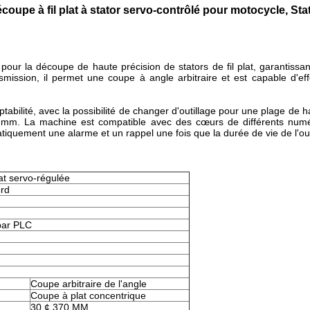
oupe à fil plat à stator servo-contrôlé
pour motocycle, Sta
our la découpe de haute précision de stators de fil plat, garantissa
smission, il permet une coupe à angle arbitraire et est capable d
abilité, avec la possibilité de changer d'outillage pour une plage de
.2 mm. La machine est compatible avec des cœurs de différents num
atiquement une alarme et un rappel une fois que la durée de vie de l'ou
at servo-régulée
ord
par PLC
Coupe arbitraire de l'angle
Coupe à plat concentrique
30 ¢ 370 MM