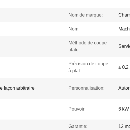
Nom de marque:
Cham
Nom:
Machi
Méthode de coupe
Servi
plate:
Précision de coupe
± 0,
à plat:
e façon arbitraire
Personnalisation:
Autor
Pouvoir:
6 kW
Garantie:
12 mo