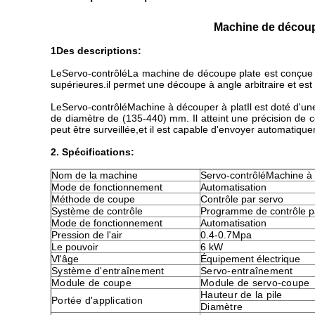
Machine de découpe
1Des descriptions:
Le
Servo-contrôlé
La machine de découpe plate est conçue p
supérieures.il permet une découpe à angle arbitraire et e
Le
Servo-contrôlé
Machine à découper à plat
Il est doté d'u
de diamètre de (135-440) mm. Il atteint une précision de 
peut être surveillée,et il est capable d'envoyer automatiqu
2. Spécifications:
Nom de la machine
Servo-contrôlé
Machine à 
Mode de fonctionnement
Automatisation
Méthode de coupe
Contrôle par servo
Système de contrôle
Programme de contrôle 
Mode de fonctionnement
Automatisation
Pression de l'air
0.4-0.7Mpa
Le pouvoir
6 kW
V
l'âge
Équipement électrique
Système d'entraînement
Servo-entraînement
Module de coupe
Module de servo-coupe
Hauteur de la pile
Portée d'application
Diamètre