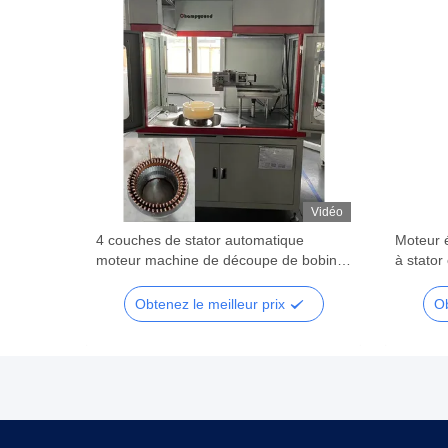
Vidéo
Vidéo
4 couches de stator automatique
Moteur 
ur 6 kW
moteur machine de découpe de bobine
à stator
PLC programmée
Obtenez le meilleur prix
Ob