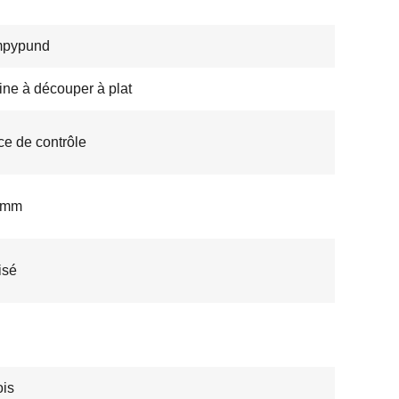
pypund
ne à découper à plat
ce de contrôle
2 mm
isé
is