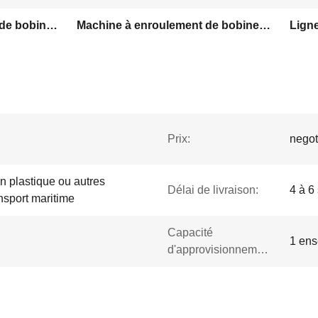
Machines à enroulement de bobines de stator à commande servo
Machine à enroulement de bobine de stator à découpe plate
Prix:
negot
n plastique ou autres
Délai de livraison:
4 à 6
nsport maritime
Capacité
1 ens
d'approvisionnement: