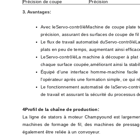
Précision de coupe
Précision
3. Avantages:
Avec le
Servo-contrôlé
Machine de coupe plate t
précision, assurant des surfaces de coupe de fil
Le flux de travail automatisé du
Servo-contrôlé
La
plats en peu de temps, augmentant ainsi efficace
Le
Servo-contrôlé
La machine à découper à plat é
chaque surface coupée,améliorant ainsi la stabili
Équipé d'une interface homme-machine facile à
l'opérateur après une formation simple, ce qui rédu
Le fonctionnement automatisé de la
Servo-contr
de travail et assurant la sécurité du processus d
4Profil de la chaîne de production:
La ligne de stators à moteur Champyound est largement
machines de formage de fil, des machines de pressage
également être reliée à un convoyeur.