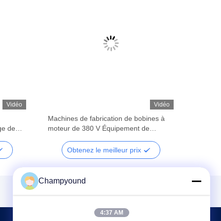
Vidéo
Vidéo
Machines de fabrication de bobines à
ge de
moteur de 380 V Équipement de
découpe de stator à fil plat
Obtenez le meilleur prix
Champyound
4:37 AM