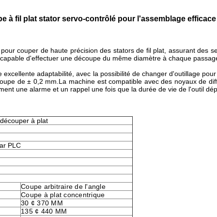
 à fil plat stator servo-contrôlé pour l'assemblage efficac
our couper de haute précision des stators de fil plat, assurant des 
st capable d'effectuer une découpe du même diamètre à chaque passage
ne excellente adaptabilité, avec la possibilité de changer d'outillage p
coupe de ± 0,2 mm.La machine est compatible avec des noyaux de diffé
ement une alarme et un rappel une fois que la durée de vie de l'outil dé
découper à plat
par PLC
Coupe arbitraire de l'angle
Coupe à plat concentrique
30 ¢ 370 MM
135 ¢ 440 MM