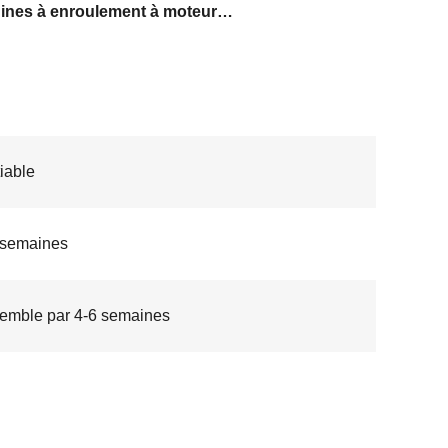
Machines à enroulement à moteur à stator à 3 phases
iable
 semaines
emble par 4-6 semaines