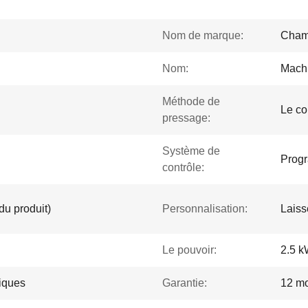
Nom de marque:
Cham
Nom:
Mach
Méthode de
Le co
pressage:
Système de
Prog
contrôle:
du produit)
Personnalisation:
Laiss
Le pouvoir:
2.5 
niques
Garantie:
12 mo