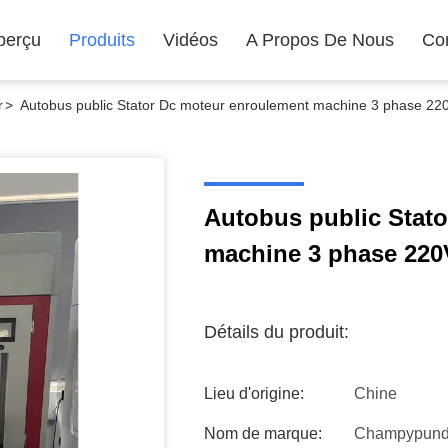
perçu
Produits
Vidéos
A Propos De Nous
Co
r
>
Autobus public Stator Dc moteur enroulement machine 3 phase 22
Autobus public Stat
machine 3 phase 220
Détails du produit:
Lieu d'origine:
Chine
Nom de marque:
Champypun