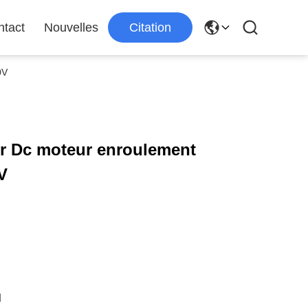
ntact
Nouvelles
Citation
0V
or Dc moteur enroulement
V
d