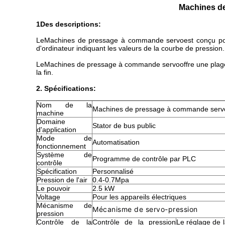
Machines de 
1Des descriptions:
Le
Machines de pressage à commande servo
est conçu po
d'ordinateur indiquant les valeurs de la courbe de pression.
Le
Machines de pressage à commande servo
offre une pla
la fin.
2. Spécifications:
Nom de la
Machines de pressage à commande serv
machine
Domaine
Stator de bus public
d'application
Mode de
Automatisation
fonctionnement
Système de
Programme de contrôle par PLC
contrôle
Spécification
Personnalisé
Pression de l'air
0.4-0.7Mpa
Le pouvoir
2.5 kW
Voltage
Pour les appareils électriques
Mécanisme de
Mécanisme de servo-pression
pression
Contrôle de la
Contrôle de la pression
Le réglage de l