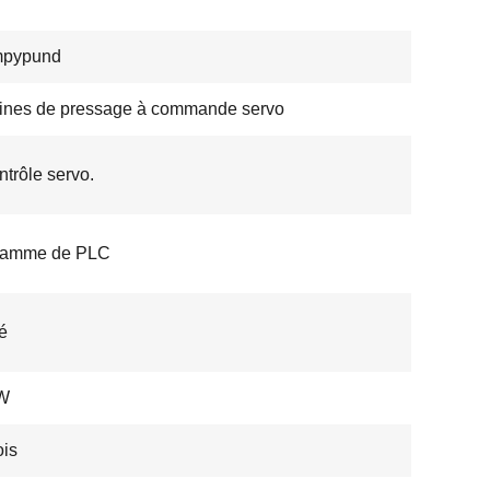
pypund
ines de pressage à commande servo
ntrôle servo.
ramme de PLC
é
kW
is