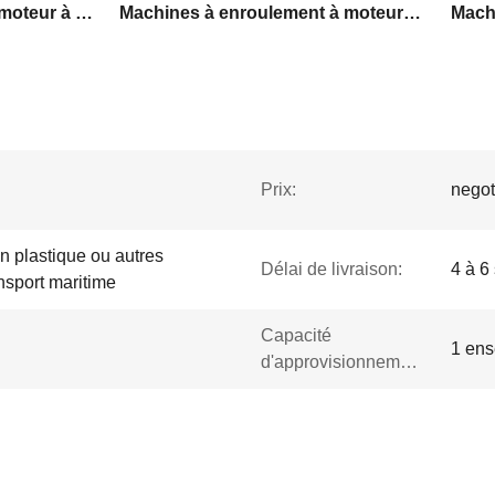
Machines à remontage à moteur à courant continu 220 V
Machines à enroulement à moteur CC à 3 phases
Prix:
negot
n plastique ou autres
Délai de livraison:
4 à 6
nsport maritime
Capacité
1 ens
d'approvisionnement: