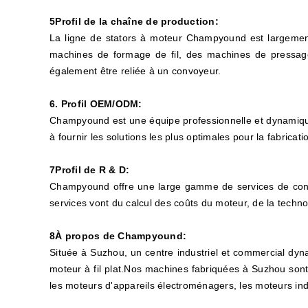
5Profil de la chaîne de production:
La ligne de stators à moteur Champyound est largement
machines de formage de fil, des machines de pressage
également être reliée à un convoyeur.
6. Profil OEM/ODM:
Champyound est une équipe professionnelle et dynamique
à fournir les solutions les plus optimales pour la fabricati
7Profil de R & D:
Champyound offre une large gamme de services de conseil
services vont du calcul des coûts du moteur, de la technol
8À propos de Champyound:
Située à Suzhou, un centre industriel et commercial dyn
moteur à fil plat.Nos machines fabriquées à Suzhou sont 
les moteurs d'appareils électroménagers, les moteurs ind