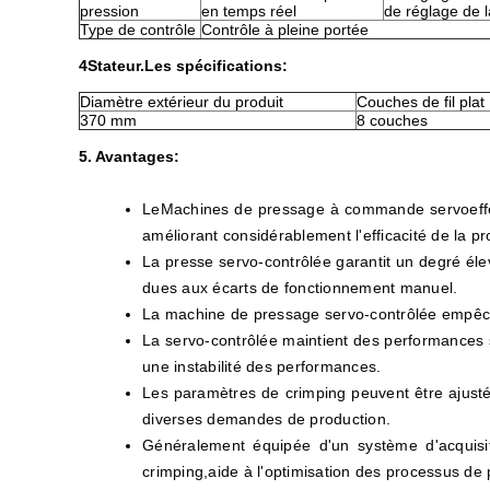
pression
en temps réel
de réglage de l
Type de contrôle
Contrôle à pleine portée
4Stateur.
Les spécifications:
Diamètre extérieur du produit
Couches de fil plat
370 mm
8 couches
5. Avantages:
Le
Machines de pressage à commande servo
ef
améliorant considérablement l'efficacité de la pr
La presse servo-contrôlée garantit un degré élevé
dues aux écarts de fonctionnement manuel.
La machine de pressage servo-contrôlée empêche 
La servo-contrôlée maintient des performances s
une instabilité des performances.
Les paramètres de crimping peuvent être ajustés
diverses demandes de production.
Généralement équipée d'un système d'acquisiti
crimping,aide à l'optimisation des processus de p