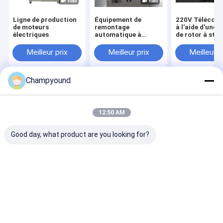
Ligne de production
Équipement de
220V Télécom
de moteurs
remontage
à l'aide d'une 
électriques
automatique à
de rotor à stat
bobine de moteur à
stator 220 V 5 kW
Meilleur prix
Meilleur prix
Meilleur p
Champyound
Aperçu
Au sujet de
Contactez-
Desktop
nous
nous
Site
Plan du site
Politique de confidentialité
12:50 AM
Qualité
Machine à enrouler à l'épingle
Usine De Chine.Copyright ©
2026 Suzhou Champyound Intelligent Technology Co., Ltd.. All
Good day, what product are you looking for?
Rights Reserved.
Aperçu
Produits
Vidéos