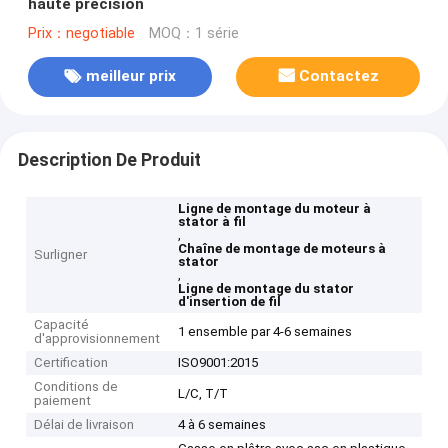
haute précision
Prix：negotiable
MOQ：1 série
meilleur prix
Contactez
Description De Produit
Ligne de montage du moteur à
stator à fil
,
Chaîne de montage de moteurs à
Surligner
stator
,
Ligne de montage du stator
d'insertion de fil
Capacité
1 ensemble par 4-6 semaines
d'approvisionnement
Certification
ISO9001:2015
Conditions de
L/C, T/T
paiement
Délai de livraison
4 à 6 semaines