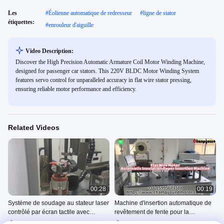
Les
#
Éolienne automatique de redresseur
#
ligne de stator
étiquettes:
#
enrouleur d'aiguille
Video Description:
Discover the High Precision Automatic Armature Coil Motor Winding Machine,
designed for passenger car stators. This 220V BLDC Motor Winding System
features servo control for unparalleled accuracy in flat wire stator pressing,
ensuring reliable motor performance and efficiency.
Related Videos
00:28
00:19
Système de soudage au stateur laser
Machine d'insertion automatique de
contrôlé par écran tactile avec
revêtement de fente pour la
capacité d'angle arbitraire
production de stators à fil plat |
Soudage Au Laser
Insertion De La Garniture De