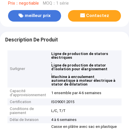
Prix：negotiable
MOQ：1 série
meilleur prix
Contactez
Description De Produit
Ligne de production de stators
électriques
,
Ligne de production de stator
Surligner
d'isolation pour élargissement
,
Machine à enroulement
automatique à moteur électrique à
stator de dilatation
Capacité
1 ensemble par 4-6 semaines
d'approvisionnement
Certification
ISO9001:2015
Conditions de
L/C, T/T
paiement
Délai de livraison
4 à 6 semaines
Casse en plâtre avec sac en plastique